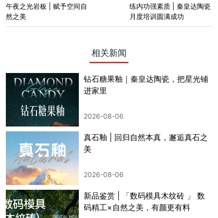
午夜之光岩板 | 赋予空间自
练内功强素质 | 秦皇达陶瓷
然之美
月度培训圆满成功
相关新闻
钻石糖果釉｜秦皇达陶瓷，把星光铺
进家里
2026-08-06
真石釉 | 回归自然本真，邂逅真石之
美
2026-08-06
新品鉴赏 | 「数码模具木纹砖 」 数
码精工×自然之美，有颜更有料