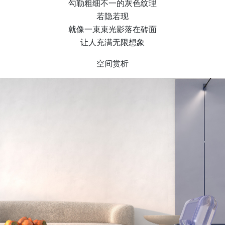
勾勒粗细不一的灰色纹理
若隐若现
就像一束束光影落在砖面
让人充满无限想象
空间赏析