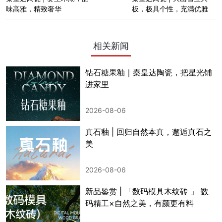
味高雅，精致奢华
板，极具个性，充满优雅
相关新闻
钻石糖果釉｜秦皇达陶瓷，把星光铺
进家里
2026-08-06
真石釉 | 回归自然本真，邂逅真石之
美
2026-08-06
新品鉴赏 | 「数码模具木纹砖 」 数
码精工×自然之美，有颜更有料