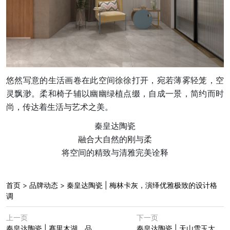
悠然写意的生活画卷在此空间徐徐打开，宛若薄雾轻笼，空
灵飘渺。柔和椅子辅以幽幽绿植点缀，自成一景，简约而时
尚，传达着生活与艺术之美。
秦皇达陶瓷
融合大自然的刚与柔
将空间的精致与清雅完美诠释
首页
>
品牌动态
>
秦皇达陶瓷 | 梅林卡灰，演绎优雅极致的设计格
调
上一页
下一页
秦皇达陶瓷 | 赛里木湖，品
秦皇达陶瓷 | 天山雪玉大