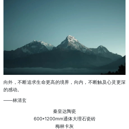
向外，不断追求生命更高的境界，向内，不断触及心灵更深
的感动。
——林清玄
秦皇达陶瓷
600*1200mm通体大理石瓷砖
梅林卡灰