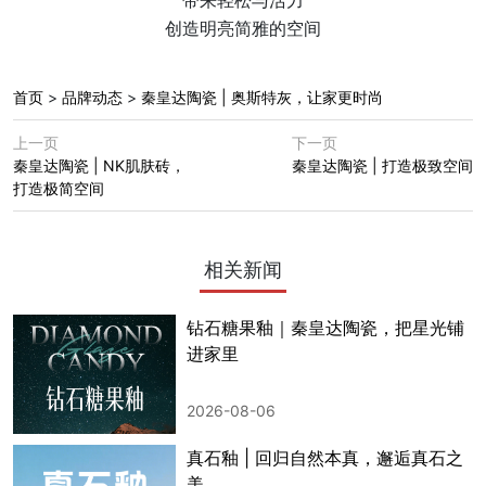
创造明亮简雅的空间
首页
>
品牌动态
>
秦皇达陶瓷 | 奥斯特灰，让家更时尚
上一页
下一页
秦皇达陶瓷 | NK肌肤砖，
秦皇达陶瓷 | 打造极致空间
打造极简空间
相关新闻
钻石糖果釉｜秦皇达陶瓷，把星光铺
进家里
2026-08-06
真石釉 | 回归自然本真，邂逅真石之
美