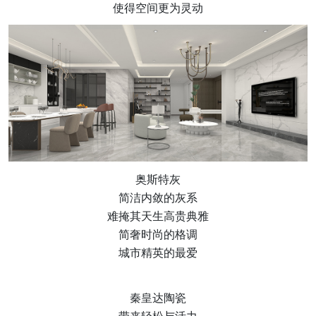
使得空间更为灵动
奥斯特灰
简洁内敛的灰系
难掩其天生高贵典雅
简奢时尚的格调
城市精英的最爱
秦皇达陶瓷
带来轻松与活力