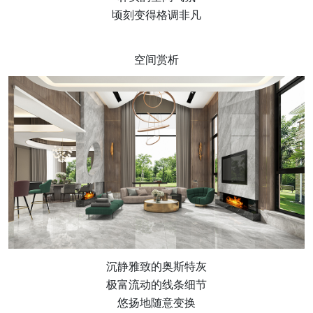
顷刻变得格调非凡
空间赏析
沉静雅致的奥斯特灰
极富流动的线条细节
悠扬地随意变换