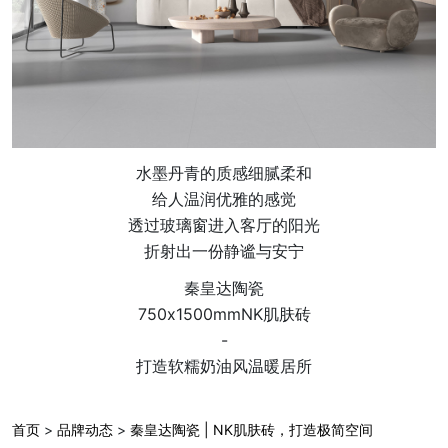
水墨丹青的质感细腻柔和
给人温润优雅的感觉
透过玻璃窗进入客厅的阳光
折射出一份静谧与安宁
秦皇达陶瓷
750x1500mmNK肌肤砖
-
打造软糯奶油风温暖居所
首页
>
品牌动态
>
秦皇达陶瓷 | NK肌肤砖，打造极简空间