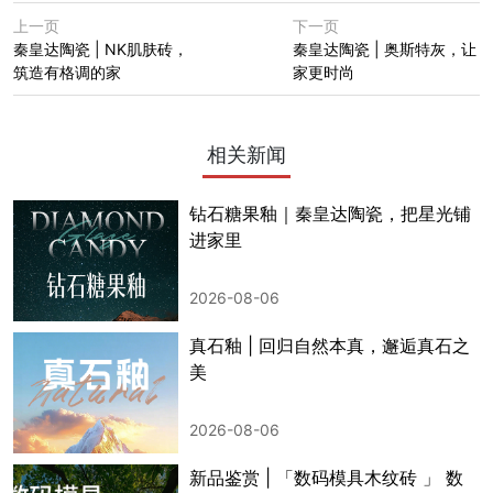
上一页
下一页
秦皇达陶瓷 | NK肌肤砖，
秦皇达陶瓷 | 奥斯特灰，让
筑造有格调的家
家更时尚
相关新闻
钻石糖果釉｜秦皇达陶瓷，把星光铺
进家里
2026-08-06
真石釉 | 回归自然本真，邂逅真石之
美
2026-08-06
新品鉴赏 | 「数码模具木纹砖 」 数